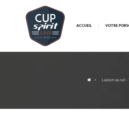
ACCUEIL
VOTRE PORS
>
Liaison au sol -