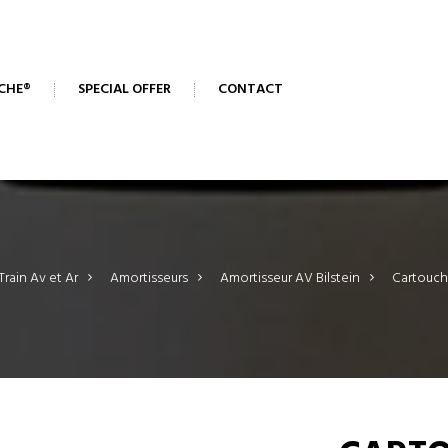
CHE®
SPECIAL OFFER
CONTACT
 Train Av et Ar
>
Amortisseurs
>
Amortisseur AV Bilstein
>
Cartouche