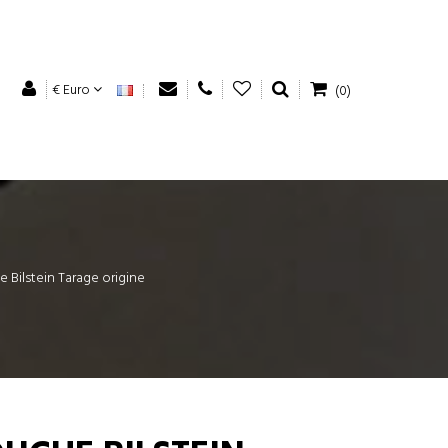
€ Euro
(0)
 Bilstein Tarage origine