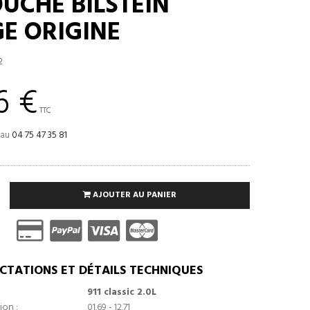
UCHE BILSTEIN
E ORIGINE
2
6 €
TTC
 au
04 75 47 35 81
AJOUTER AU PANIER
CTATIONS ET DÉTAILS TECHNIQUES
911 classic 2.0L
ion :
01.69 - 12.71