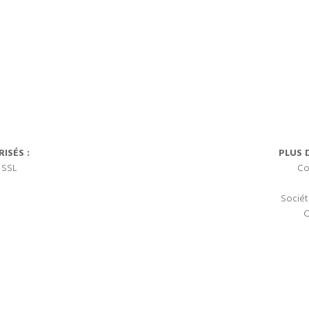
ISÉS :
PLUS 
 SSL
Co
Sociét
C