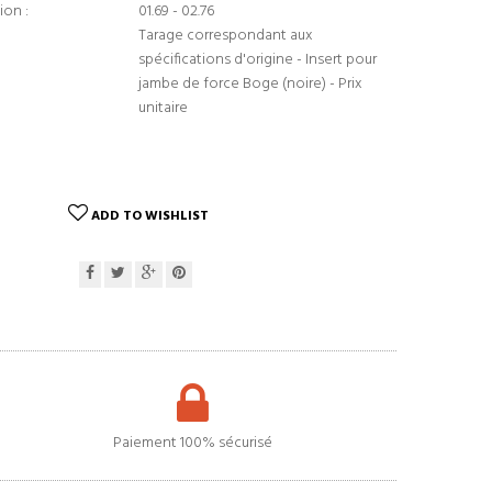
ion :
01.69 - 02.76
Tarage correspondant aux
spécifications d'origine - Insert pour
jambe de force Boge (noire) - Prix
unitaire
ADD TO WISHLIST
Paiement 100% sécurisé