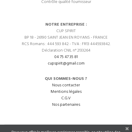
Contrôle qualité fournisseur
NOTRE ENTREPRISE :
CUP SPIRIT
BP 18 - 26190 SAINT JEAN EN ROYANS - FRANCE
RCS Romans : 444 593 842 - TVA : FR13 444593842.
Déclaration CNIL n° 2133264
04 75 47 35 81
cupspirit@gmail.com
QUI SOMMES-NOUS ?
Nous contacter
Mentions légales
C.G.V
Nos partenaires