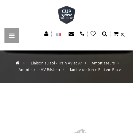
(0)
>
Liaison au sol - Train Av et Ar
>
Amortisseurs
>
Amortisseur AV Bilstein
>
Jambe de force Bilstein Race