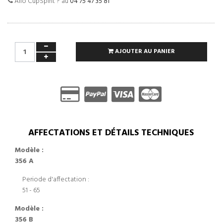
Allo CupSpirit ? au
04 75 47 35 81
AJOUTER AU PANIER
AFFECTATIONS ET DÉTAILS TECHNIQUES
Modèle :
356 A
Periode d'affectation :
51 - 65
Modèle :
356 B