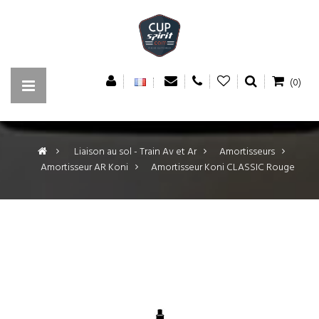
(0)
>
Liaison au sol - Train Av et Ar
>
Amortisseurs
>
Amortisseur AR Koni
>
Amortisseur Koni CLASSIC Rouge