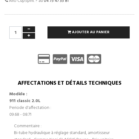
Allo CupSpirit ? au
04 75 47 35 81
AJOUTER AU PANIER
AFFECTATIONS ET DÉTAILS TECHNIQUES
Modèle :
911 classic 2.0L
Periode d'affectation :
09.68 - 08.71
Commentaire :
Bi-tube hydraulique à réglage standard, amortisseur