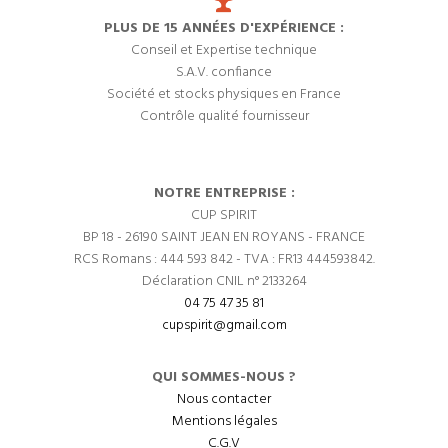
PLUS DE 15 ANNÉES D'EXPÉRIENCE :
Conseil et Expertise technique
S.A.V. confiance
Société et stocks physiques en France
Contrôle qualité fournisseur
NOTRE ENTREPRISE :
CUP SPIRIT
BP 18 - 26190 SAINT JEAN EN ROYANS - FRANCE
RCS Romans : 444 593 842 - TVA : FR13 444593842.
Déclaration CNIL n° 2133264
04 75 47 35 81
cupspirit@gmail.com
QUI SOMMES-NOUS ?
Nous contacter
Mentions légales
C.G.V