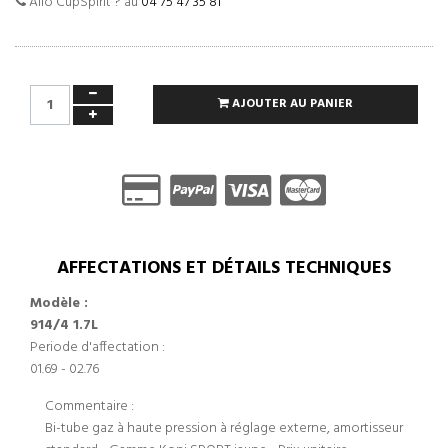
Allo CupSpirit ? au
04 75 47 35 81
AJOUTER AU PANIER
AFFECTATIONS ET DÉTAILS TECHNIQUES
Modèle :
914/4 1.7L
Periode d'affectation :
01.69 - 02.76
Commentaire :
Bi-tube gaz à haute pression à réglage externe, amortisseur