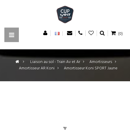
(0)
>
Liaison au sol - Train Av et Ar
>
Amortisseurs
>
Amortisseur AR Koni
>
Amortisseur Koni SPORT Jaune