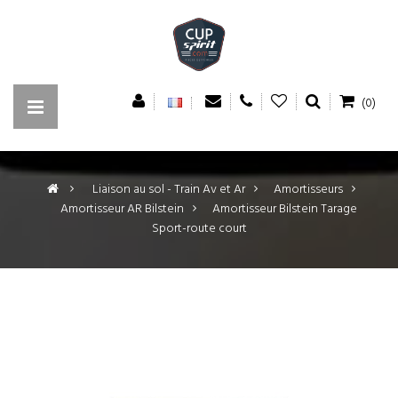
(0)
>
Liaison au sol - Train Av et Ar
>
Amortisseurs
>
Amortisseur AR Bilstein
>
Amortisseur Bilstein Tarage
Sport-route court