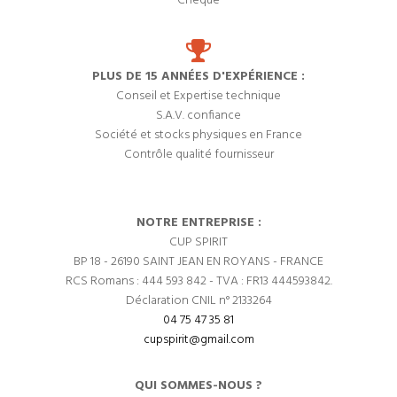
Chèque
PLUS DE 15 ANNÉES D'EXPÉRIENCE :
Conseil et Expertise technique
S.A.V. confiance
Société et stocks physiques en France
Contrôle qualité fournisseur
NOTRE ENTREPRISE :
CUP SPIRIT
BP 18 - 26190 SAINT JEAN EN ROYANS - FRANCE
RCS Romans : 444 593 842 - TVA : FR13 444593842.
Déclaration CNIL n° 2133264
04 75 47 35 81
cupspirit@gmail.com
QUI SOMMES-NOUS ?