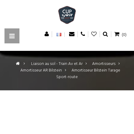
(0)
>
Liaison au sol - Train Av et Ar
>
Amortisseurs
>
Amortisseur AR Bilstein
>
Amortisseur Bilstein Tarage
Sport-route