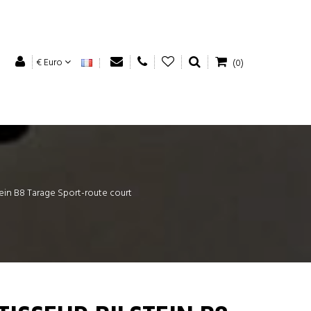
€ Euro
(0)
tein B8 Tarage Sport-route court