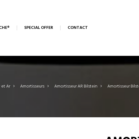
CHE®
SPECIAL OFFER
CONTACT
 et Ar
>
Amortisseurs
>
Amortisseur AR Bilstein
>
Amortisseur Bils