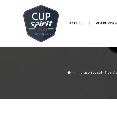
ACCUEIL
VOTRE PORS
>
Liaison au sol - Train Av