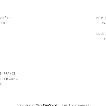
ISÉS :
PLUS 
 SSL
Co
Sociét
C
S - FRANCE
3 444593842.
64
Copyright © 2022
CupSpirit
- Tous droits réservés.