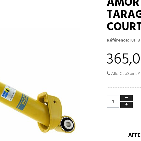
AMORT
TARAG
COUR
Référence:
101118
365,0
Allo CupSpirit ?
AFFE