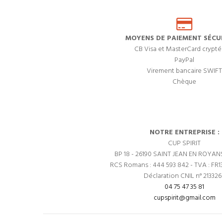
MOYENS DE PAIEMENT SÉCUR
CB Visa et MasterCard crypté
PayPal
Virement bancaire SWIFT
Chèque
NOTRE ENTREPRISE :
CUP SPIRIT
BP 18 - 26190 SAINT JEAN EN ROYAN
RCS Romans : 444 593 842 - TVA : FR1
Déclaration CNIL n° 21332
04 75 47 35 81
cupspirit@gmail.com