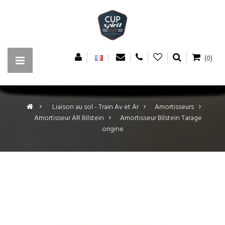
(0)
>
Liaison au sol - Train Av et Ar
>
Amortisseurs
>
Amortisseur AR Bilstein
>
Amortisseur Bilstein Tarage
origine