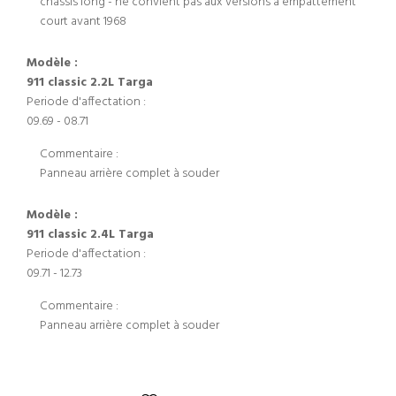
châssis long - ne convient pas aux versions à empattement
court avant 1968
Modèle :
911 classic 2.2L Targa
Periode d'affectation :
09.69 - 08.71
Commentaire :
Panneau arrière complet à souder
Modèle :
911 classic 2.4L Targa
Periode d'affectation :
09.71 - 12.73
Commentaire :
Panneau arrière complet à souder