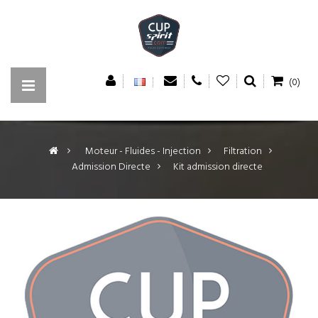
(0)
>
Moteur - Fluides - Injection
>
Filtration
>
Admission Directe
>
Kit admission directe