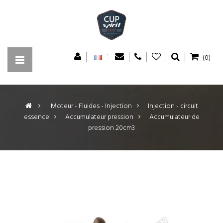
(0)
>
Moteur - Fluides - Injection
>
Injection - circuit
essence
>
Accumulateur pression
>
Accumulateur de
pression 20cm3