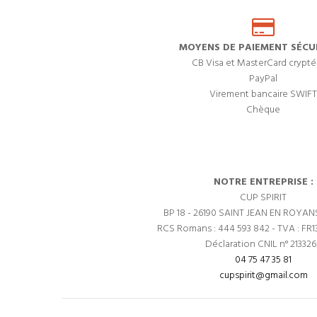
MOYENS DE PAIEMENT SÉCUR
CB Visa et MasterCard crypté
PayPal
Virement bancaire SWIFT
Chèque
NOTRE ENTREPRISE :
CUP SPIRIT
BP 18 - 26190 SAINT JEAN EN ROYAN
RCS Romans : 444 593 842 - TVA : FR1
Déclaration CNIL n° 21332
04 75 47 35 81
cupspirit@gmail.com