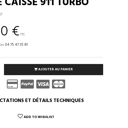
E CAISSE 911 TURBO
67
00 €
TTC
 au
04 75 47 35 81
AJOUTER AU PANIER
CTATIONS ET DÉTAILS TECHNIQUES
ADD TO WISHLIST