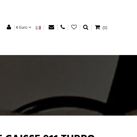
€ Euro
(0)