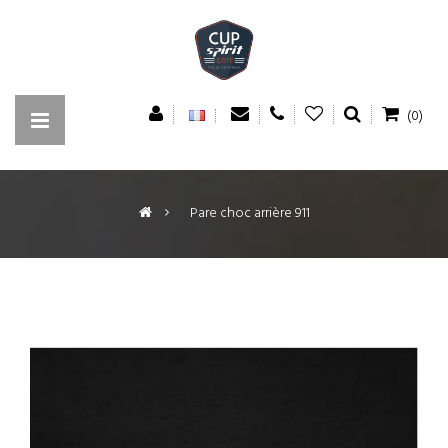
(0)
>
Pare choc arrière 911