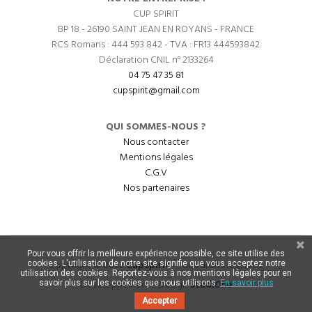
CUP SPIRIT
BP 18 - 26190 SAINT JEAN EN ROYANS - FRANCE
RCS Romans : 444 593 842 - TVA : FR13 444593842.
Déclaration CNIL n° 2133264
04 75 47 35 81
cupspirit@gmail.com
QUI SOMMES-NOUS ?
Nous contacter
Mentions légales
C.G.V
Nos partenaires
Pour vous offrir la meilleure expérience possible, ce site utilise des
Copyright © 2022
CupSpirit
- Tous droits réservés.
cookies. L'utilisation de notre site signifie que vous acceptez notre
utilisation des cookies. Reportez-vous à nos mentions légales pour en
Développement / Design
StudiOne
savoir plus sur les cookies que nous utilisons.
En savoir plus
Accepter