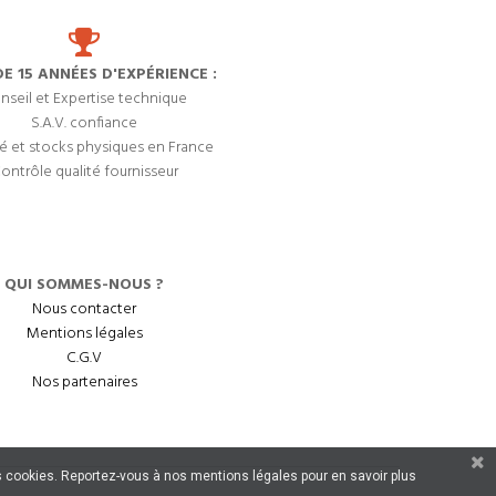
DE 15 ANNÉES D'EXPÉRIENCE :
nseil et Expertise technique
S.A.V. confiance
é et stocks physiques en France
ontrôle qualité fournisseur
QUI SOMMES-NOUS ?
Nous contacter
Mentions légales
C.G.V
Nos partenaires
 des cookies. Reportez-vous à nos mentions légales pour en savoir plus