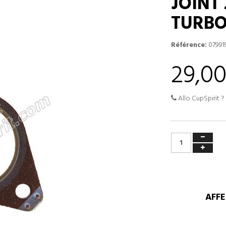
JOINT 
TURB
Référence:
07991
29,00
Allo CupSpirit ?
AFFE