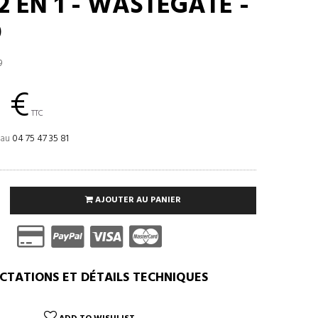
2 EN 1 - WASTEGATE -
O
9
 €
TTC
 au
04 75 47 35 81
AJOUTER AU PANIER
CTATIONS ET DÉTAILS TECHNIQUES