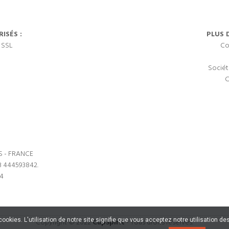
ISÉS :
PLUS 
 SSL
Co
Sociét
C
S - FRANCE
3 444593842.
64
s cookies. L'utilisation de notre site signifie que vous acceptez notre utilisation
Copyright © 2022
CupSpirit
- Tous droits réservés.