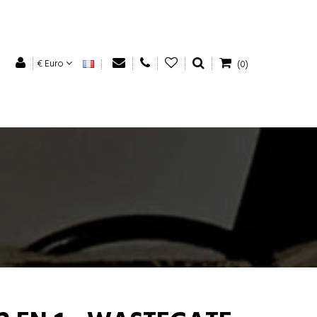
€ Euro
(0)