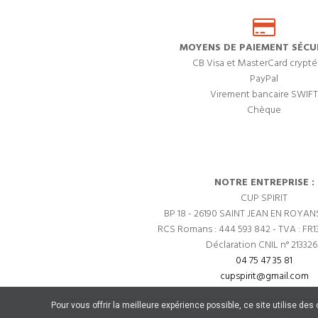
MOYENS DE PAIEMENT SÉCUR
CB Visa et MasterCard crypté
PayPal
Virement bancaire SWIFT
Chèque
NOTRE ENTREPRISE :
CUP SPIRIT
BP 18 - 26190 SAINT JEAN EN ROYAN
RCS Romans : 444 593 842 - TVA : FR1
Déclaration CNIL n° 21332
04 75 47 35 81
cupspirit@gmail.com
Pour vous offrir la meilleure expérience possible, ce site utilise de