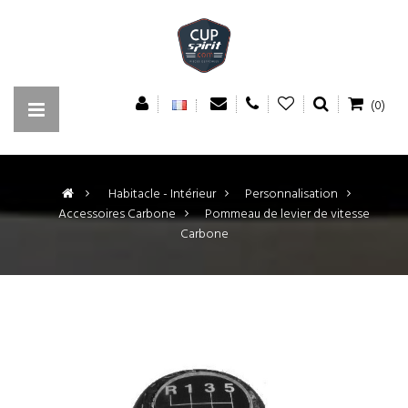
(0)
>
Habitacle - Intérieur
>
Personnalisation
>
Accessoires Carbone
>
Pommeau de levier de vitesse
Carbone