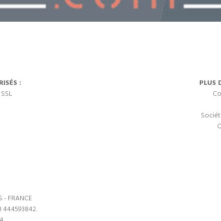
ISÉS :
PLUS 
 SSL
Co
Sociét
C
S - FRANCE
3 444593842.
64