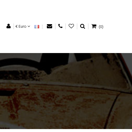
€ Euro
(0)
E