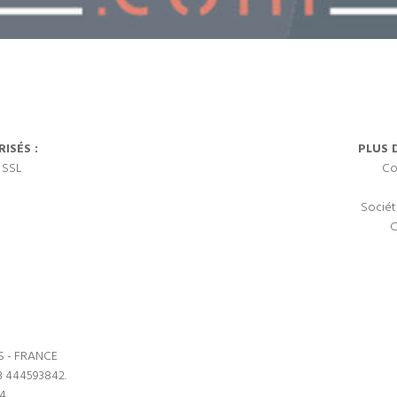
ISÉS :
PLUS 
 SSL
Co
Sociét
C
S - FRANCE
3 444593842.
64