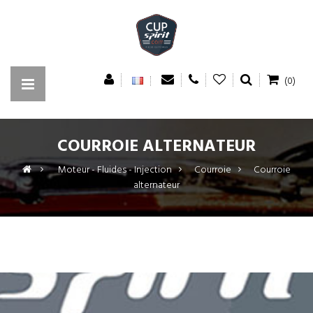
(0)
COURROIE ALTERNATEUR
>
Moteur - Fluides - Injection
>
Courroie
>
Courroie
alternateur