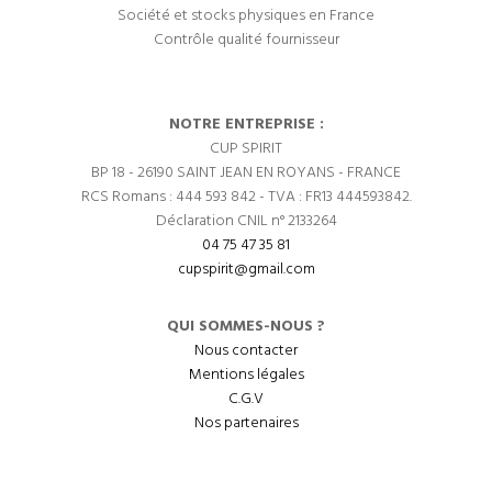
Société et stocks physiques en France
Contrôle qualité fournisseur
NOTRE ENTREPRISE :
CUP SPIRIT
BP 18 - 26190 SAINT JEAN EN ROYANS - FRANCE
RCS Romans : 444 593 842 - TVA : FR13 444593842.
Déclaration CNIL n° 2133264
04 75 47 35 81
cupspirit@gmail.com
QUI SOMMES-NOUS ?
Nous contacter
Mentions légales
C.G.V
Nos partenaires