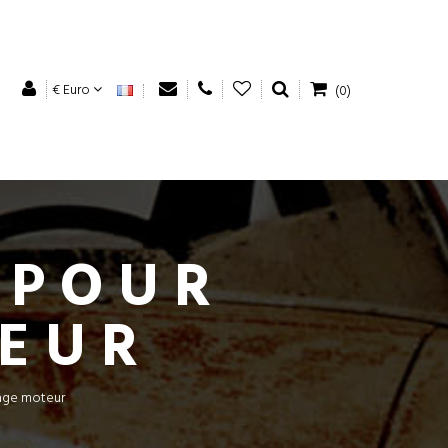
€ Euro
(0)
 POUR
EUR
ge moteur