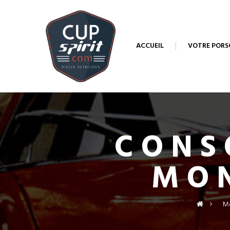
ACCUEIL
VOTRE PORS
CONS
MO
>
Mo