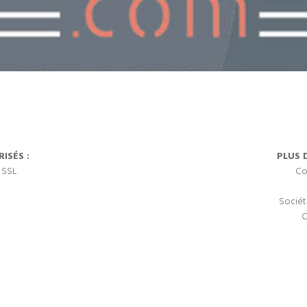
ISÉS :
PLUS 
 SSL
Co
Sociét
C