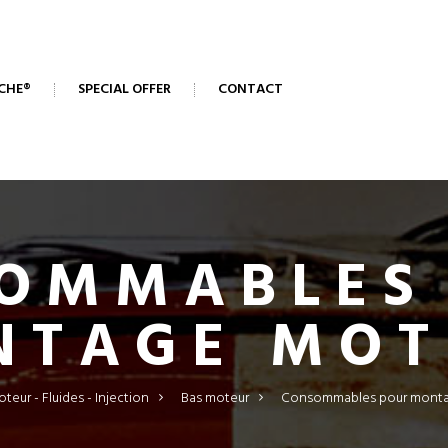
CHE®
SPECIAL OFFER
CONTACT
OMMABLES
NTAGE MOT
teur - Fluides - Injection
>
Bas moteur
>
Consommables pour monta