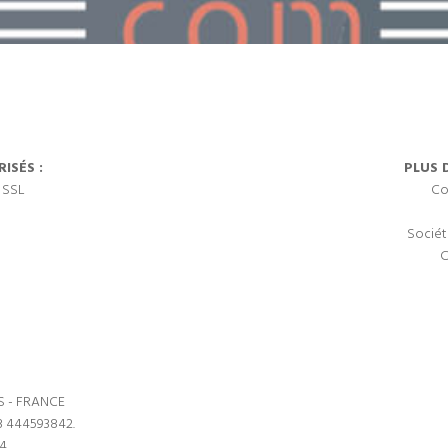
ISÉS :
PLUS 
 SSL
Co
Sociét
C
S - FRANCE
3 444593842.
64