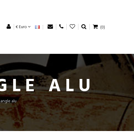
€ Euro
(0)
GLE ALU
riangle alu