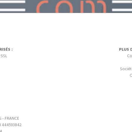
ISÉS :
PLUS 
 SSL
Co
Sociét
C
S - FRANCE
3 444593842.
64