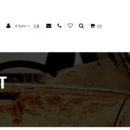
€ Euro
(0)
T