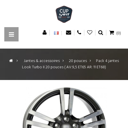
(0)
>
Jantes & accessoires
>
20 pouces
>
Pack 4 jantes
Look Turbo II 20 pouces ( AV:9,5 ET65 AR: 11 ET68)