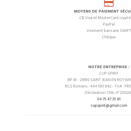
MOYENS DE PAIEMENT SÉCUR
CB Visa et MasterCard crypté
PayPal
Virement bancaire SWIFT
Chèque
NOTRE ENTREPRISE :
CUP SPIRIT
BP 18 - 26190 SAINT JEAN EN ROYAN
RCS Romans : 444 593 842 - TVA : FR1
Déclaration CNIL n° 21332
04 75 47 35 81
cupspirit@gmail.com