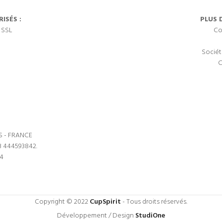
ISÉS :
PLUS 
 SSL
Co
Sociét
C
S - FRANCE
3 444593842.
64
Copyright © 2022
CupSpirit
- Tous droits réservés.
Développement / Design
StudiOne