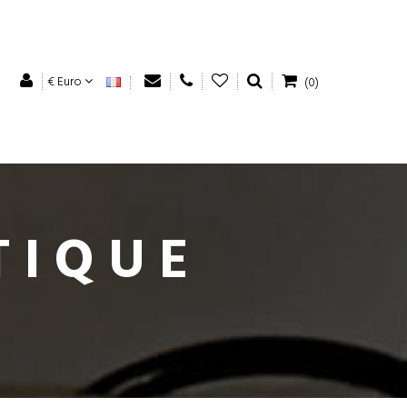
€ Euro
(0)
TIQUE